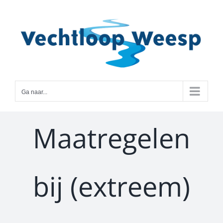
Ga
naar
inhoud
Ga naar...
Maatregelen
bij (extreem)