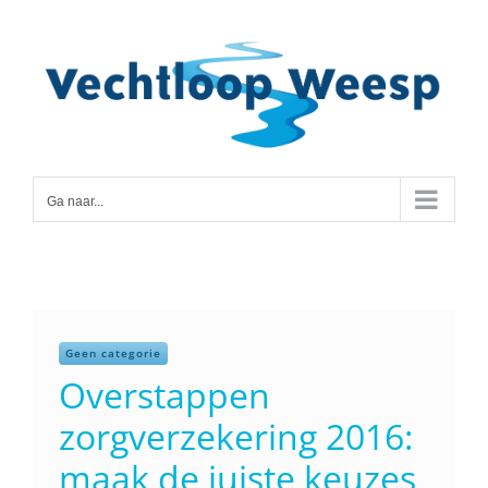
Ga
naar
inhoud
Ga naar...
Geen categorie
Overstappen
zorgverzekering 2016:
maak de juiste keuzes