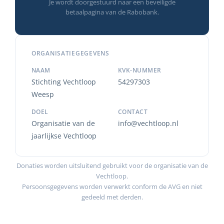
Je wordt doorgestuurd naar een beveiligde
betaalpagina van de Rabobank.
ORGANISATIEGEGEVENS
NAAM
KVK-NUMMER
Stichting Vechtloop
54297303
Weesp
DOEL
CONTACT
Organisatie van de
info@vechtloop.nl
jaarlijkse Vechtloop
Donaties worden uitsluitend gebruikt voor de organisatie van de
Vechtloop.
Persoonsgegevens worden verwerkt conform de AVG en niet
gedeeld met derden.