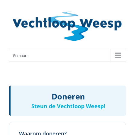
Ga
naar
inhoud
Ga naar...
Doneren
Steun de Vechtloop Weesp!
Waarom doneren?