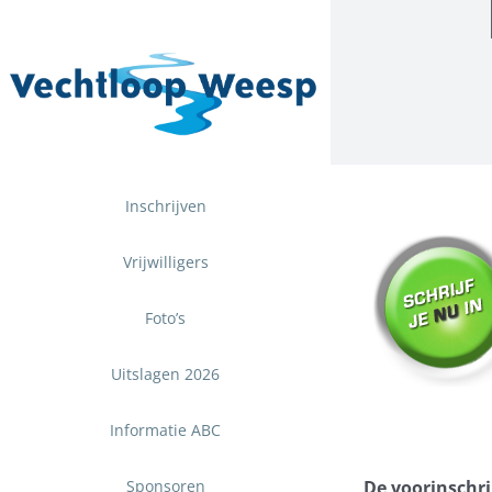
Ga
naar
inhoud
Inschrijven
Vrijwilligers
Foto’s
Uitslagen 2026
Informatie ABC
Sponsoren
De voorinschrij