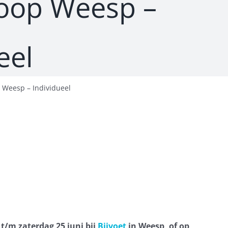
loop Weesp –
eel
p Weesp – Individueel
 t/m zaterdag 25 juni bij
Bijvoet
in Weesp, of op