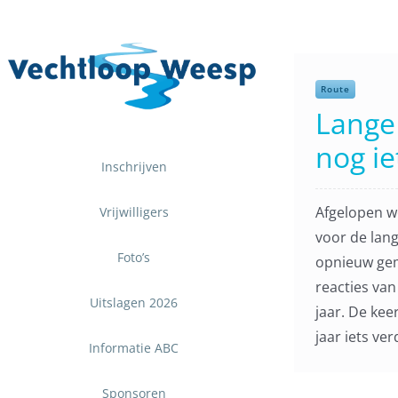
Ga
naar
inhoud
Route
Lange
nog ie
Inschrijven
Afgelopen w
Vrijwilligers
voor de lan
Foto’s
opnieuw gem
reacties van
Uitslagen 2026
jaar. De kee
jaar iets verd
Informatie ABC
Sponsoren