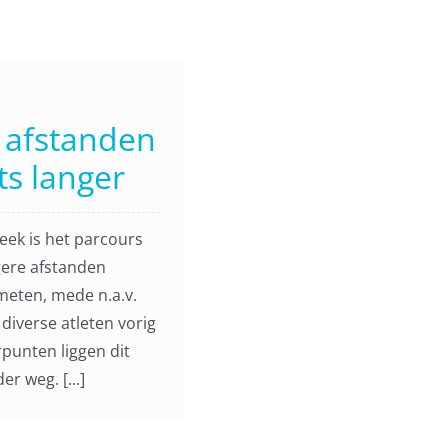
 afstanden
ts langer
eek is het parcours
gere afstanden
eten, mede n.a.v.
 diverse atleten vorig
rpunten liggen dit
er weg. [...]