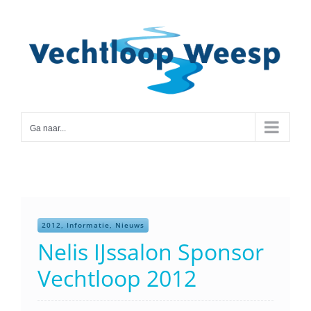
Ga
naar
inhoud
Ga naar...
2012, Informatie, Nieuws
Nelis IJssalon Sponsor
Vechtloop 2012