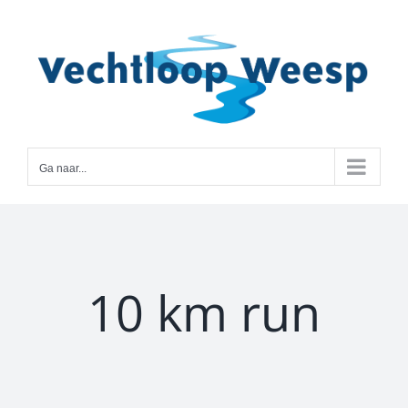
Ga
naar
inhoud
Ga naar...
10 km run