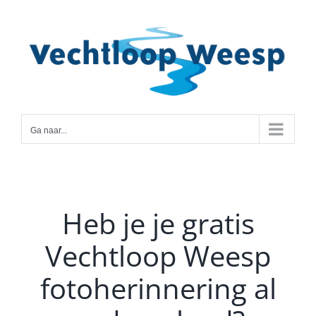
Ga
naar
inhoud
Ga naar...
Heb je je gratis
Vechtloop Weesp
fotoherinnering al