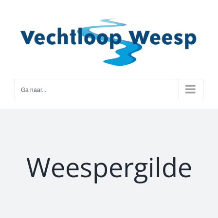
Ga
naar
inhoud
Ga naar...
Weespergilde