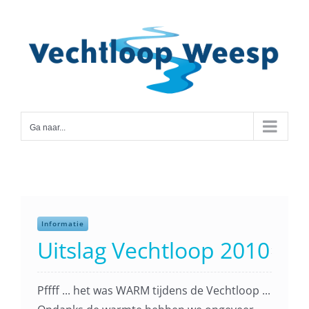
Ga
naar
inhoud
Ga naar...
Informatie
Uitslag Vechtloop 2010
Pffff ... het was WARM tijdens de Vechtloop ...