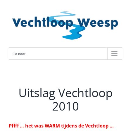
Ga
naar
inhoud
Ga naar...
Uitslag Vechtloop
2010
Pffff … het was WARM tijdens de Vechtloop …