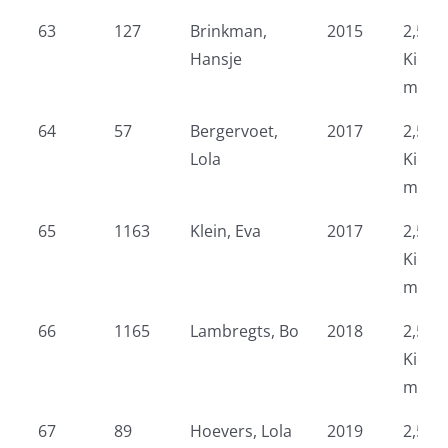
63
127
Brinkman,
2015
2,5 k
Hansje
Kidsr
meid
64
57
Bergervoet,
2017
2,5 k
Lola
Kidsr
meid
65
1163
Klein, Eva
2017
2,5 k
Kidsr
meid
66
1165
Lambregts, Bo
2018
2,5 k
Kidsr
meid
67
89
Hoevers, Lola
2019
2,5 k