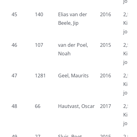
jonge
45
140
Elias van der
2016
2,5 k
Beele, Jip
Kidsr
jonge
46
107
van der Poel,
2015
2,5 k
Noah
Kidsr
jonge
47
1281
Geel, Maurits
2016
2,5 k
Kidsr
jonge
48
66
Hautvast, Oscar
2017
2,5 k
Kidsr
jonge
49
27
Sluis, Boet
2015
2,5 k