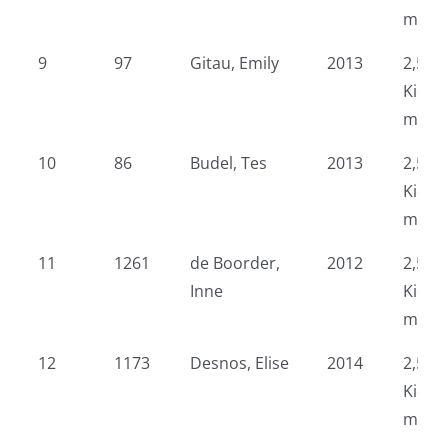
meid
9
97
Gitau, Emily
2013
2,5 k
Kidsr
meid
10
86
Budel, Tes
2013
2,5 k
Kidsr
meid
11
1261
de Boorder,
2012
2,5 k
Inne
Kidsr
meid
12
1173
Desnos, Elise
2014
2,5 k
Kidsr
meid