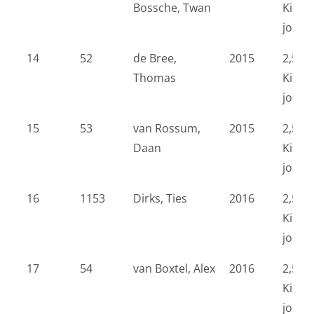
Bossche, Twan
Kidsr
jonge
14
52
de Bree,
2015
2,5 k
Thomas
Kidsr
jonge
15
53
van Rossum,
2015
2,5 k
Daan
Kidsr
jonge
16
1153
Dirks, Ties
2016
2,5 k
Kidsr
jonge
17
54
van Boxtel, Alex
2016
2,5 k
Kidsr
jonge