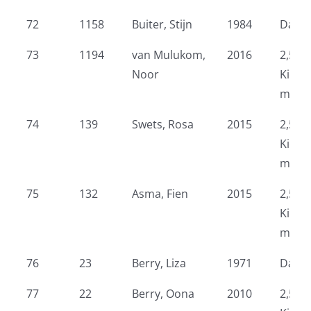
72
1158
Buiter, Stijn
1984
Dame
73
1194
van Mulukom,
2016
2,5 k
Noor
Kidsr
meid
74
139
Swets, Rosa
2015
2,5 k
Kidsr
meid
75
132
Asma, Fien
2015
2,5 k
Kidsr
meid
76
23
Berry, Liza
1971
Dame
77
22
Berry, Oona
2010
2,5 k