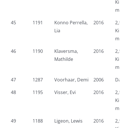
Kidsr
meid
45
1191
Konno Perrella,
2016
2,5 k
Lia
Kidsr
meid
46
1190
Klaversma,
2016
2,5 k
Mathilde
Kidsr
meid
47
1287
Voorhaar, Demi
2006
Dame
48
1195
Visser, Evi
2016
2,5 k
Kidsr
meid
49
1188
Ligeon, Lewis
2016
2,5 k