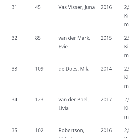
31
45
Vas Visser, Juna
2016
2,5 k
Kidsr
meid
32
85
van der Mark,
2015
2,5 k
Evie
Kidsr
meid
33
109
de Does, Mila
2014
2,5 k
Kidsr
meid
34
123
van der Poel,
2017
2,5 k
Livia
Kidsr
meid
35
102
Robertson,
2016
2,5 k