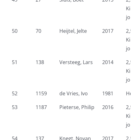
Kidsr
jonge
50
70
Heijtel, Jelte
2017
2,5 k
Kidsr
jonge
51
138
Versteeg, Lars
2014
2,5 k
Kidsr
jonge
52
1159
de Vries, Ivo
1981
Heren
53
1187
Pieterse, Philip
2016
2,5 k
Kidsr
jonge
54
137
Knegt, Novan
2017
2,5 k