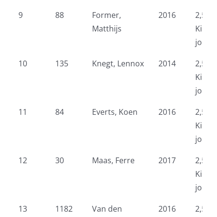
9
88
Former,
2016
2,5 k
Matthijs
Kidsr
jonge
10
135
Knegt, Lennox
2014
2,5 k
Kidsr
jonge
11
84
Everts, Koen
2016
2,5 k
Kidsr
jonge
12
30
Maas, Ferre
2017
2,5 k
Kidsr
jonge
13
1182
Van den
2016
2,5 k