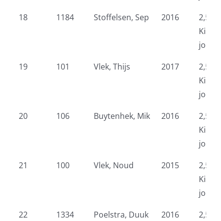
18
1184
Stoffelsen, Sep
2016
2,5 k
Kidsr
jonge
19
101
Vlek, Thijs
2017
2,5 k
Kidsr
jonge
20
106
Buytenhek, Mik
2016
2,5 k
Kidsr
jonge
21
100
Vlek, Noud
2015
2,5 k
Kidsr
jonge
22
1334
Poelstra, Duuk
2016
2,5 k