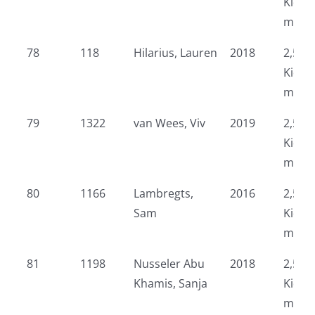
Kidsr
meid
78
118
Hilarius, Lauren
2018
2,5 k
Kidsr
meid
79
1322
van Wees, Viv
2019
2,5 k
Kidsr
meid
80
1166
Lambregts,
2016
2,5 k
Sam
Kidsr
meid
81
1198
Nusseler Abu
2018
2,5 k
Khamis, Sanja
Kidsr
meid