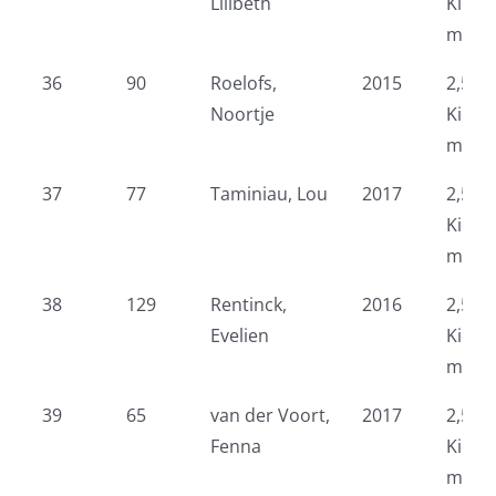
Lilibeth
Kidsr
meid
36
90
Roelofs,
2015
2,5 k
Noortje
Kidsr
meid
37
77
Taminiau, Lou
2017
2,5 k
Kidsr
meid
38
129
Rentinck,
2016
2,5 k
Evelien
Kidsr
meid
39
65
van der Voort,
2017
2,5 k
Fenna
Kidsr
meid