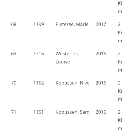
Kidsr
meid
68
1199
Pieterse, Marie
2017
2,5 k
Kidsr
meid
69
1316
Westerink,
2016
2,5 k
Louise
Kidsr
meid
70
1152
Kobussen, Nive
2016
2,5 k
Kidsr
meid
71
1151
Kobussen, Sami
2015
2,5 k
Kidsr
meid