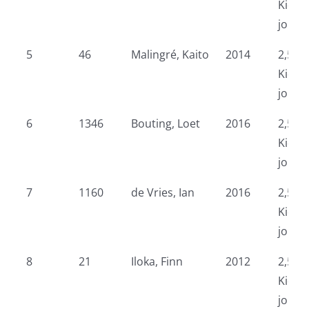
Kidsr
jonge
5
46
Malingré, Kaito
2014
2,5 k
Kidsr
jonge
6
1346
Bouting, Loet
2016
2,5 k
Kidsr
jonge
7
1160
de Vries, Ian
2016
2,5 k
Kidsr
jonge
8
21
Iloka, Finn
2012
2,5 k
Kidsr
jonge