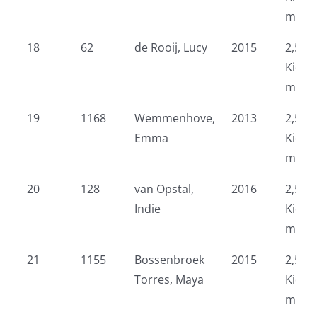
meid
18
62
de Rooij, Lucy
2015
2,5 k
Kidsr
meid
19
1168
Wemmenhove,
2013
2,5 k
Emma
Kidsr
meid
20
128
van Opstal,
2016
2,5 k
Indie
Kidsr
meid
21
1155
Bossenbroek
2015
2,5 k
Torres, Maya
Kidsr
meid