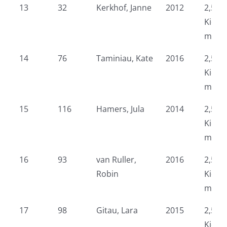
13
32
Kerkhof, Janne
2012
2,5 k
Kidsr
meid
14
76
Taminiau, Kate
2016
2,5 k
Kidsr
meid
15
116
Hamers, Jula
2014
2,5 k
Kidsr
meid
16
93
van Ruller,
2016
2,5 k
Robin
Kidsr
meid
17
98
Gitau, Lara
2015
2,5 k
Kidsr