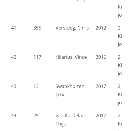
Kidsr
jonge
41
355
Versteeg, Chris
2012
2,5 k
Kidsr
jonge
42
117
Hilarius, Vince
2016
2,5 k
Kidsr
jonge
43
13
Swankhuizen,
2017
2,5 k
Jaxx
Kidsr
jonge
44
29
van Kordelaar,
2017
2,5 k
Thijs
Kidsr