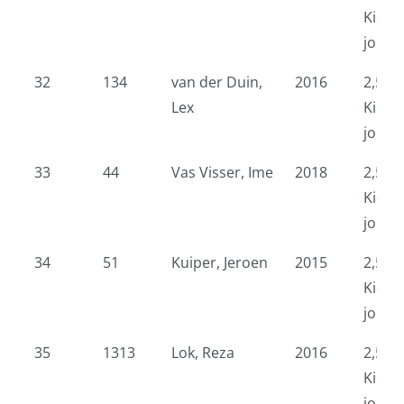
Kidsr
jonge
32
134
van der Duin,
2016
2,5 k
Lex
Kidsr
jonge
33
44
Vas Visser, Ime
2018
2,5 k
Kidsr
jonge
34
51
Kuiper, Jeroen
2015
2,5 k
Kidsr
jonge
35
1313
Lok, Reza
2016
2,5 k
Kidsr
jonge