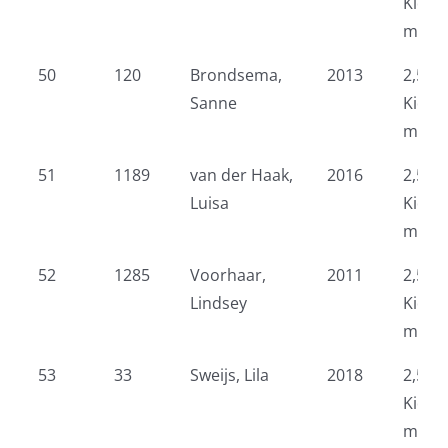
Kidsr
meid
50
120
Brondsema,
2013
2,5 k
Sanne
Kidsr
meid
51
1189
van der Haak,
2016
2,5 k
Luisa
Kidsr
meid
52
1285
Voorhaar,
2011
2,5 k
Lindsey
Kidsr
meid
53
33
Sweijs, Lila
2018
2,5 k
Kidsr
meid