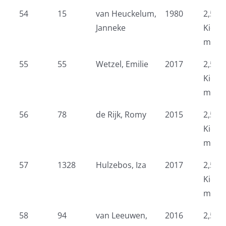
54
15
van Heuckelum,
1980
2,5 k
Janneke
Kidsr
meid
55
55
Wetzel, Emilie
2017
2,5 k
Kidsr
meid
56
78
de Rijk, Romy
2015
2,5 k
Kidsr
meid
57
1328
Hulzebos, Iza
2017
2,5 k
Kidsr
meid
58
94
van Leeuwen,
2016
2,5 k