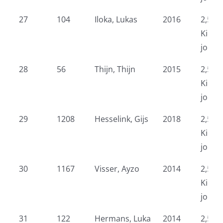
27
104
Iloka, Lukas
2016
2,5 k
Kidsr
jonge
28
56
Thijn, Thijn
2015
2,5 k
Kidsr
jonge
29
1208
Hesselink, Gijs
2018
2,5 k
Kidsr
jonge
30
1167
Visser, Ayzo
2014
2,5 k
Kidsr
jonge
31
122
Hermans, Luka
2014
2,5 k