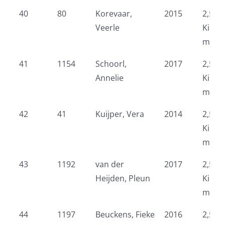
40
80
Korevaar,
2015
2,5 k
Veerle
Kidsr
meid
41
1154
Schoorl,
2017
2,5 k
Annelie
Kidsr
meid
42
41
Kuijper, Vera
2014
2,5 k
Kidsr
meid
43
1192
van der
2017
2,5 k
Heijden, Pleun
Kidsr
meid
44
1197
Beuckens, Fieke
2016
2,5 k