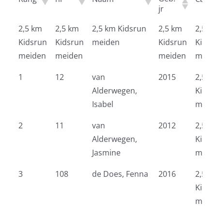
jr
Geb.
Rang
nr
Naam
Categ
2,5 km
2,5 km
2,5 km Kidsrun
2,5 km
2,5 k
jr
Kidsrun
Kidsrun
meiden
Kidsrun
Kidsr
meiden
meiden
meiden
meid
1
12
van
2015
2,5 k
Alderwegen,
Kidsr
Isabel
meid
2
11
van
2012
2,5 k
Alderwegen,
Kidsr
Jasmine
meid
3
108
de Does, Fenna
2016
2,5 k
Kidsr
meid