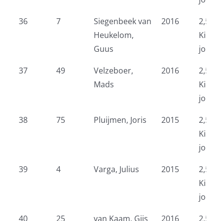
36
7
Siegenbeek van
2016
2,5 k
Heukelom,
Kidsr
Guus
jonge
37
49
Velzeboer,
2016
2,5 k
Mads
Kidsr
jonge
38
75
Pluijmen, Joris
2015
2,5 k
Kidsr
jonge
39
4
Varga, Julius
2015
2,5 k
Kidsr
jonge
40
25
van Kaam, Gijs
2016
2,5 k