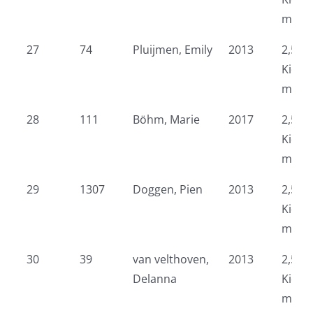
meid
27
74
Pluijmen, Emily
2013
2,5 k
Kidsr
meid
28
111
Böhm, Marie
2017
2,5 k
Kidsr
meid
29
1307
Doggen, Pien
2013
2,5 k
Kidsr
meid
30
39
van velthoven,
2013
2,5 k
Delanna
Kidsr
meid