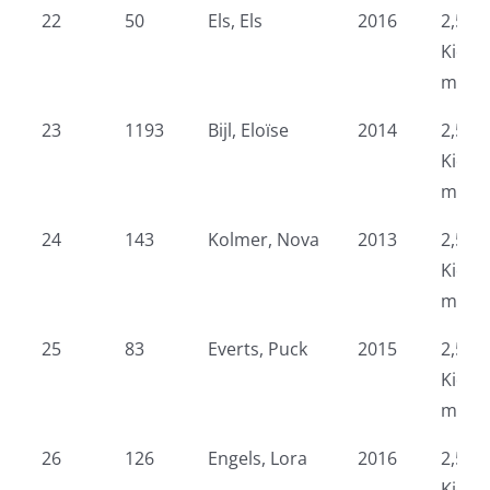
22
50
Els, Els
2016
2,5 k
Kidsr
meid
23
1193
Bijl, Eloïse
2014
2,5 k
Kidsr
meid
24
143
Kolmer, Nova
2013
2,5 k
Kidsr
meid
25
83
Everts, Puck
2015
2,5 k
Kidsr
meid
26
126
Engels, Lora
2016
2,5 k
Kidsr