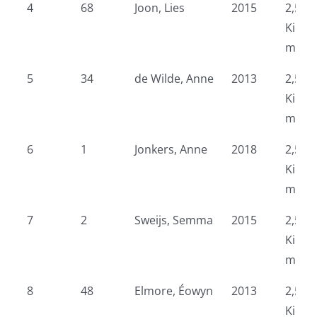
4
68
Joon, Lies
2015
2,5 k
Kidsr
meid
5
34
de Wilde, Anne
2013
2,5 k
Kidsr
meid
6
1
Jonkers, Anne
2018
2,5 k
Kidsr
meid
7
2
Sweijs, Semma
2015
2,5 k
Kidsr
meid
8
48
Elmore, Éowyn
2013
2,5 k
Kidsr