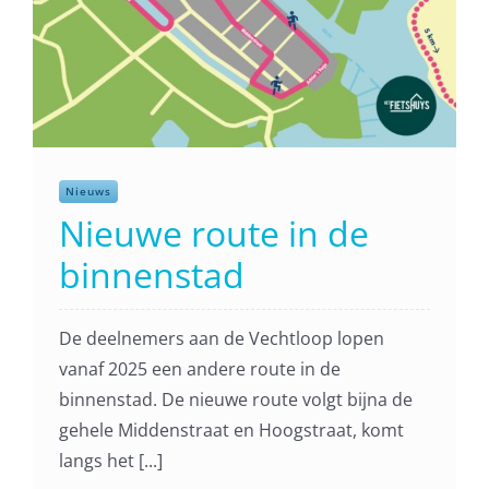
Nieuws
Vechtloop 2020
Nieuws
geannuleerd
Nieuwe route in de
binnenstad
De Vechtloop 2020 is afgelast. De annulering
komt voort uit het besluit van het kabinet
De deelnemers aan de Vechtloop lopen
om alle evenementen met meer dan
vanaf 2025 een andere route in de
honderd personen in heel Nederland te [...]
binnenstad. De nieuwe route volgt bijna de
gehele Middenstraat en Hoogstraat, komt
langs het [...]