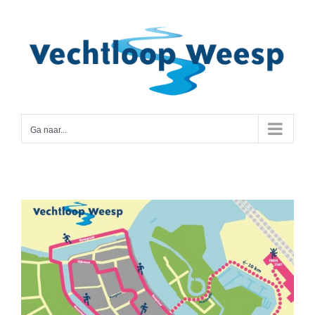
Ga
naar
inhoud
Ga naar...