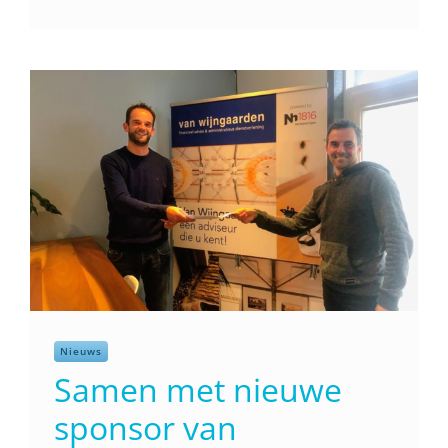
benoemd tot Lid in de
Orde van Oranje-
Nassau
Rita van Gemert, vrijwilligerscoordinator van
de Vechtloop heeft een lintje gekregen voor
haar vrijwilligerswerk bij maar liefst drie
verenigingen in Weesp. Voor de Vechtloop
zet Rita zich [...]
Nieuws
Samen met nieuwe
sponsor van