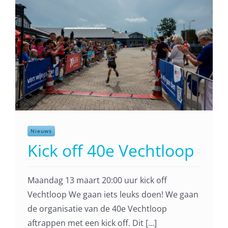
Nieuws
Kick off 40e Vechtloop
Maandag 13 maart 20:00 uur kick off
Nieuws
Vechtloop We gaan iets leuks doen! We gaan
Rita van Gemert
de organisatie van de 40e Vechtloop
aftrappen met een kick off. Dit [...]