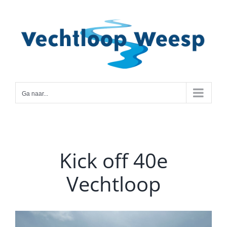
Ga
naar
inhoud
Ga naar...
Kick off 40e
Vechtloop