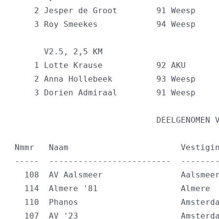
    2 Jesper de Groot        91 Weesp     
    3 Roy Smeekes            94 Weesp     
      V2.5, 2,5 KM

    1 Lotte Krause           92 AKU       
    2 Anna Hollebeek         93 Weesp     
    3 Dorien Admiraal        91 Weesp     
DEELGENOMEN V
Nmmr   Naam                       Vestigin
-----  -------------------------  --------
  108  AV Aalsmeer                Aalsmeer
  114  Almere '81                 Almere  
  110  Phanos                     Amsterda
  107  AV '23                     Amsterda