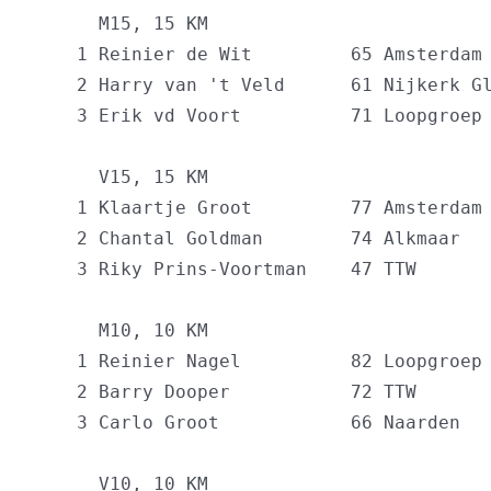
      M15, 15 KM

    1 Reinier de Wit         65 Amsterdam 
    2 Harry van 't Veld      61 Nijkerk Gl
    3 Erik vd Voort          71 Loopgroep 
      V15, 15 KM

    1 Klaartje Groot         77 Amsterdam 
    2 Chantal Goldman        74 Alkmaar   
    3 Riky Prins-Voortman    47 TTW       
      M10, 10 KM

    1 Reinier Nagel          82 Loopgroep 
    2 Barry Dooper           72 TTW       
    3 Carlo Groot            66 Naarden   
      V10, 10 KM
