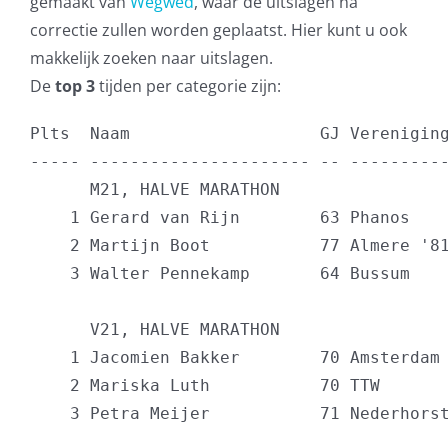
gemaakt van
Wegwed
, waar de uitslagen na
correctie zullen worden geplaatst. Hier kunt u ook
makkelijk zoeken naar uitslagen.
De
top 3
tijden per categorie zijn:
Plts  Naam                   GJ Vereniging
----- ---------------------- -- ----------
      M21, HALVE MARATHON

    1 Gerard van Rijn        63 Phanos    
    2 Martijn Boot           77 Almere '81
    3 Walter Pennekamp       64 Bussum    
      V21, HALVE MARATHON

    1 Jacomien Bakker        70 Amsterdam 
    2 Mariska Luth           70 TTW       
    3 Petra Meijer           71 Nederhorst