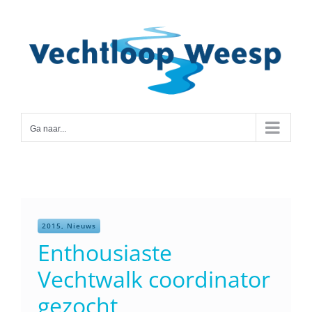
Ga
naar
inhoud
Ga naar...
2015, Nieuws
Enthousiaste
Vechtwalk coordinator
gezocht