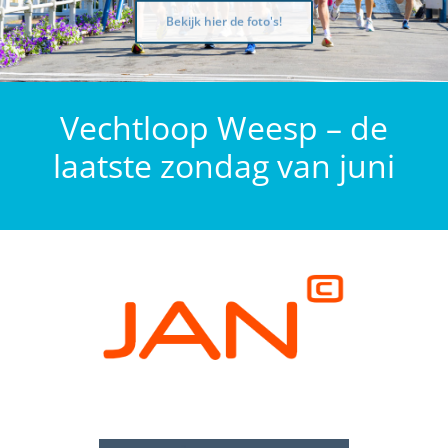
Bekijk hier de foto's!
Vechtloop Weesp – de
laatste zondag van juni