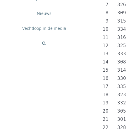
   7   326 
   8   309 
Nieuws
   9   315 
Vechtloop in de media
  10   334 
  11   316 
  12   325 
  13   333 
  14   308 
  15   314 
  16   330 
  17   335 
  18   323 
  19   332 
  20   305 
  21   301 
  22   328 