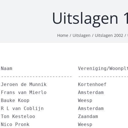
Uitslagen
Home
Uitslagen
Uitslagen 2002
 Naam                       Vereniging/Woonplt
 -------------------------  ------------------
 Jeroen de Munnik           Kortenhoef        
 Frans van Mierlo           Amsterdam         
 Bauke Koop                 Weesp             
 R L van Coblijn            Amsterdam         
 Ton Kesteloo               Zaandam           
 Nico Pronk                 Weesp             