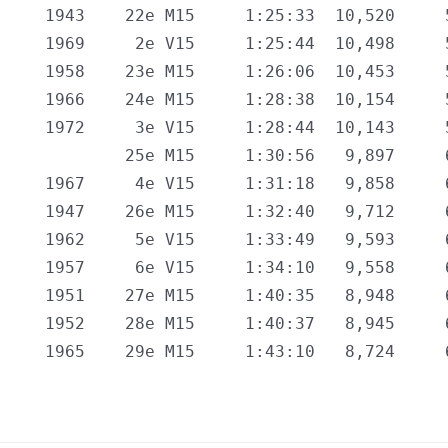
    1943    22e M15     1:25:33  10,520     5
    1969     2e V15     1:25:44  10,498     5
    1958    23e M15     1:26:06  10,453     5
    1966    24e M15     1:28:38  10,154     5
    1972     3e V15     1:28:44  10,143     5
            25e M15     1:30:56   9,897     6
    1967     4e V15     1:31:18   9,858     6
    1947    26e M15     1:32:40   9,712     6
    1962     5e V15     1:33:49   9,593     6
    1957     6e V15     1:34:10   9,558     6
    1951    27e M15     1:40:35   8,948     6
    1952    28e M15     1:40:37   8,945     6
     1965    29e M15     1:43:10   8,724     