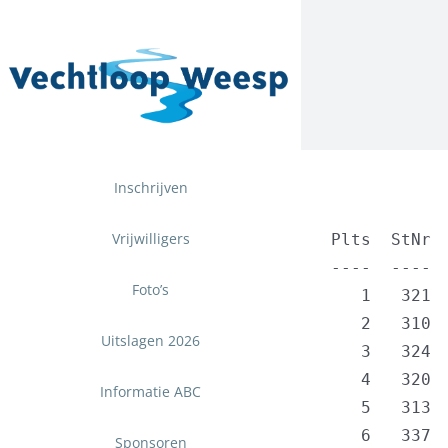
Ga
naar
inhoud
Inschrijven
Vrijwilligers
Plts  StNr 
----  ---- 
Foto’s
   1   321 
   2   310 
Uitslagen 2026
   3   324 
   4   320 
Informatie ABC
   5   313 
   6   337 
Sponsoren