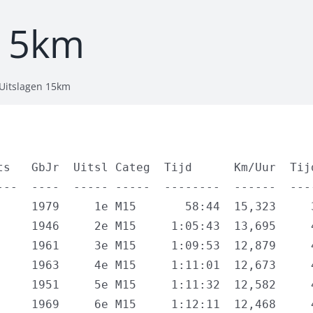
 15km
Uitslagen 15km
s   GbJr  Uitsl Categ  Tijd      Km/Uur  Tijd
--  ----  ----- -----  --------  ------  ----
    1979     1e M15       58:44  15,323     3
    1946     2e M15     1:05:43  13,695     4
    1961     3e M15     1:09:53  12,879     4
    1963     4e M15     1:11:01  12,673     4
    1951     5e M15     1:11:32  12,582     4
    1969     6e M15     1:12:11  12,468     4