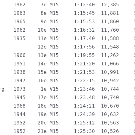
    1962     7e M15     1:12:40  12,385     4
    1963     8e M15     1:15:45  11,881     5
    1965     9e M15     1:15:53  11,860     5
    1962    10e M15     1:16:32  11,760     5
    1935    11e M15     1:17:40  11,588     5
            12e M15     1:17:56  11,548     5
    1966    13e M15     1:19:55  11,262     5
    1951    14e M15     1:21:20  11,066     5
    1938    15e M15     1:21:53  10,991     5
    1947    16e M15     1:22:15  10,942     5
g   1973     1e V15     1:23:46  10,744     5
    1945    17e M15     1:23:48  10,740     5
    1968    18e M15     1:24:21  10,670     5
    1944    19e M15     1:24:39  10,632     5
    1952    20e M15     1:25:12  10,563     5
    1952    21e M15     1:25:30  10,526     5