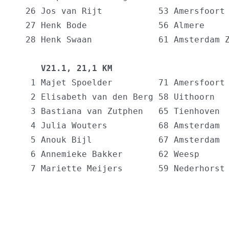
  26 Jos van Rijt           53 Amersfoort 
  27 Henk Bode              56 Almere     
  28 Henk Swaan             61 Amsterdam Z
     V21.1, 21,1 KM                      
   1 Majet Spoelder         71 Amersfoort 
   2 Elisabeth van den Berg 58 Uithoorn   
   3 Bastiana van Zutphen   65 Tienhoven  
   4 Julia Wouters          68 Amsterdam  
   5 Anouk Bijl             67 Amsterdam  
   6 Annemieke Bakker       62 Weesp      
   7 Mariette Meijers       59 Nederhorst