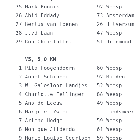
  25 Mark Bunnik            92 Weesp      
  26 Abid Eddady            73 Amsterdam  
  27 Bertus van Loenen      26 Hilversum  
  28 J.vd Laan              47 Weesp      
  29 Rob Christoffel        51 Driemond   
     V5, 5,0 KM                          
   1 Pita Hoogendoorn       60 Weesp      
   2 Annet Schipper         92 Muiden     
   3 W. Galesloot Handjes   52 Weesp      
   4 Charlotte Fellinger    88 Weesp      
   5 Ans de Leeuw           49 Weesp      
   6 Margriet Zwier            Landsmeer  
   7 Arlene Hodge           59 Weesp      
   8 Monique Jilderda       61 Weesp      
   9 Marie Louise Geertsen  59 Weesp      