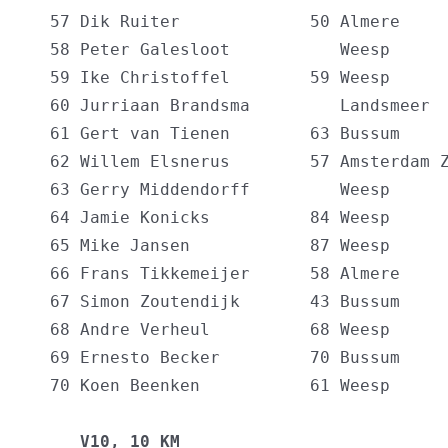
  57 Dik Ruiter             50 Almere     
  58 Peter Galesloot           Weesp      
  59 Ike Christoffel        59 Weesp      
  60 Jurriaan Brandsma         Landsmeer  
  61 Gert van Tienen        63 Bussum     
  62 Willem Elsnerus        57 Amsterdam Z
  63 Gerry Middendorff         Weesp      
  64 Jamie Konicks          84 Weesp      
  65 Mike Jansen            87 Weesp      
  66 Frans Tikkemeijer      58 Almere     
  67 Simon Zoutendijk       43 Bussum     
  68 Andre Verheul          68 Weesp      
  69 Ernesto Becker         70 Bussum     
  70 Koen Beenken           61 Weesp      
     V10, 10 KM                          