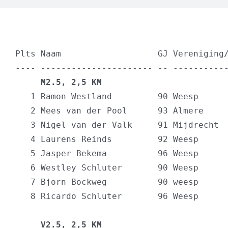
Plts Naam                   GJ Vereniging/
     M2.5, 2,5 KM                        
   1 Ramon Westland         90 Weesp      
   2 Mees van der Pool      93 Almere     
   3 Nigel van der Valk     91 Mijdrecht  
   4 Laurens Reinds         92 Weesp      
   5 Jasper Bekema          96 Weesp      
   6 Westley Schluter       90 Weesp      
   7 Bjorn Bockweg          90 weesp      
   8 Ricardo Schluter       96 Weesp      
     V2.5, 2,5 KM                        