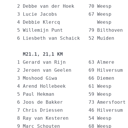
   2 Debbe van der Hoek     70 Weesp      
   3 Lucie Jacobs           67 Weesp      
   4 Debbie Klercq             Weesp      
   5 Willemijn Punt         79 Bilthoven  
   6 Liesbeth van Schaick   52 Muiden     
     M21.1, 21,1 KM                      
   1 Gerard van Rijn        63 Almere     
   2 Jeroen van Geelen      69 Hilversum  
   3 Moshood Giwa           66 Diemen     
   4 Arend Hollebeek        61 Weesp      
   5 Paul Hekman            59 Weesp      
   6 Joos de Bakker         73 Amersfoort 
   7 Chris Driessen         46 Hilversum  
   8 Ray van Kesteren       54 Weesp      
   9 Marc Schouten          68 Weesp      