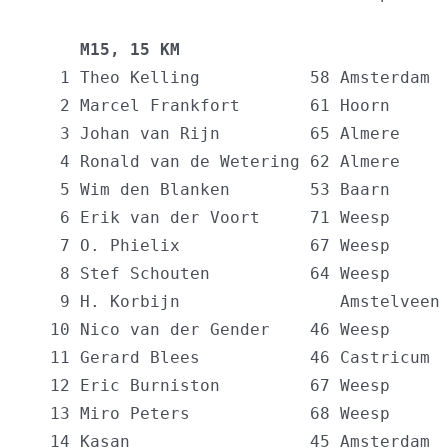
     M15, 15 KM                          
   1 Theo Kelling           58 Amsterdam  
   2 Marcel Frankfort       61 Hoorn      
   3 Johan van Rijn         65 Almere     
   4 Ronald van de Wetering 62 Almere     
   5 Wim den Blanken        53 Baarn      
   6 Erik van der Voort     71 Weesp      
   7 O. Phielix             67 Weesp      
   8 Stef Schouten          64 Weesp      
   9 H. Korbijn                Amstelveen 
  10 Nico van der Gender    46 Weesp      
  11 Gerard Blees           46 Castricum  
  12 Eric Burniston         67 Weesp      
  13 Miro Peters            68 Weesp      
  14 Kasan                  45 Amsterdam  