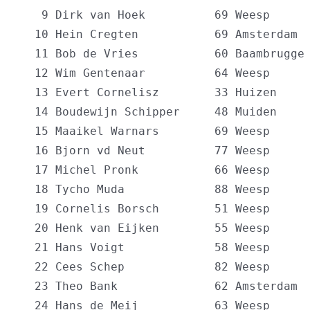
   9 Dirk van Hoek          69 Weesp      
  10 Hein Cregten           69 Amsterdam  
  11 Bob de Vries           60 Baambrugge 
  12 Wim Gentenaar          64 Weesp      
  13 Evert Cornelisz        33 Huizen     
  14 Boudewijn Schipper     48 Muiden     
  15 Maaikel Warnars        69 Weesp      
  16 Bjorn vd Neut          77 Weesp      
  17 Michel Pronk           66 Weesp      
  18 Tycho Muda             88 Weesp      
  19 Cornelis Borsch        51 Weesp      
  20 Henk van Eijken        55 Weesp      
  21 Hans Voigt             58 Weesp      
  22 Cees Schep             82 Weesp      
  23 Theo Bank              62 Amsterdam  
  24 Hans de Meij           63 Weesp      