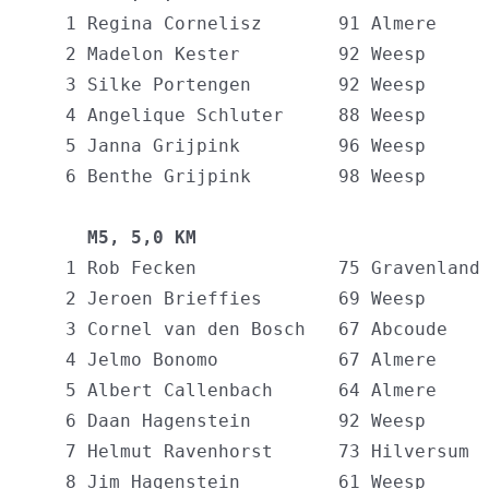
   1 Regina Cornelisz       91 Almere     
   2 Madelon Kester         92 Weesp      
   3 Silke Portengen        92 Weesp      
   4 Angelique Schluter     88 Weesp      
   5 Janna Grijpink         96 Weesp      
   6 Benthe Grijpink        98 Weesp      
     M5, 5,0 KM                          
   1 Rob Fecken             75 Gravenland 
   2 Jeroen Brieffies       69 Weesp      
   3 Cornel van den Bosch   67 Abcoude    
   4 Jelmo Bonomo           67 Almere     
   5 Albert Callenbach      64 Almere     
   6 Daan Hagenstein        92 Weesp      
   7 Helmut Ravenhorst      73 Hilversum  
   8 Jim Hagenstein         61 Weesp      