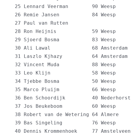
  25 Lennard Veerman        90 Weesp      
  26 Remie Jansen           84 Weesp      
  27 Paul van Rutten                      
  28 Ron Heijnis            59 Weesp      
  29 Sjoerd Bosma           83 Weesp      
  30 Ali Lawal              68 Amsterdam  
  31 Laszlo Kjhazy          64 Amsterdam  
  32 Vincent Muda           88 Weesp      
  33 Leo Klijn              58 Weesp      
  34 Tjebbe Bosma           50 Weesp      
  35 Marco Pluijm           66 Weesp      
  36 Ben Schoordijk         40 Nederhorst 
  37 Jos Beukeboom          60 Weesp      
  38 Robert van de Wetering 64 Almere     
  39 Bas Singeling          76 Weesp      
  40 Dennis Krommenhoek     77 Amstelveen 