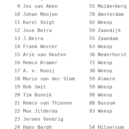
   9 Jos van Aken           55 Muiderberg 
  10 Johan Moojen           78 Amsterdam  
  11 Karel Voigt            92 Weesp      
  12 Jose Beira             59 Zaandijk   
  13 J.Beira                55 Zaandam    
  14 Frank Wester           63 Weesp      
  15 Arie van Houten        36 Nederhorst 
  16 Remco Kramer           72 Weesp      
  17 A. v. Kooij            38 Weesp      
  18 Mario van der Stam     59 Almere     
  19 Rob Smit               59 Weesp      
  20 Tim Bunnik             90 Weesp      
  21 Remco van Thienen      88 Bussum     
  22 Max Jilderda           93 Weesp      
  23 Jeroen Vendrig                       
  24 Hans Bergh             54 Hilversum  