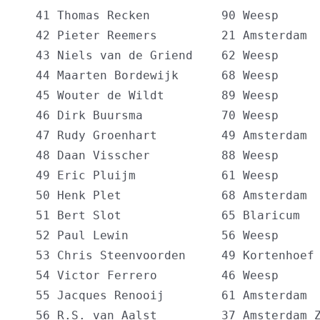
  41 Thomas Recken          90 Weesp      
  42 Pieter Reemers         21 Amsterdam  
  43 Niels van de Griend    62 Weesp      
  44 Maarten Bordewijk      68 Weesp      
  45 Wouter de Wildt        89 Weesp      
  46 Dirk Buursma           70 Weesp      
  47 Rudy Groenhart         49 Amsterdam  
  48 Daan Visscher          88 Weesp      
  49 Eric Pluijm            61 Weesp      
  50 Henk Plet              68 Amsterdam  
  51 Bert Slot              65 Blaricum   
  52 Paul Lewin             56 Weesp      
  53 Chris Steenvoorden     49 Kortenhoef 
  54 Victor Ferrero         46 Weesp      
  55 Jacques Renooij        61 Amsterdam  
  56 R.S. van Aalst         37 Amsterdam Z