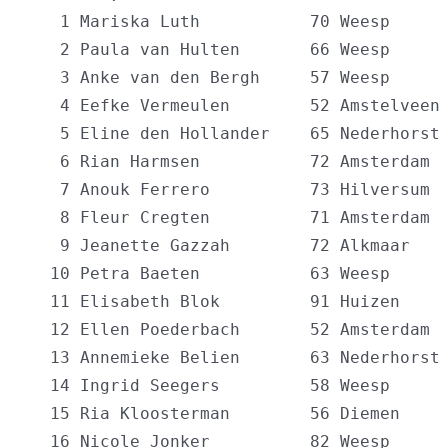
   1 Mariska Luth           70 Weesp      
   2 Paula van Hulten       66 Weesp      
   3 Anke van den Bergh     57 Weesp      
   4 Eefke Vermeulen        52 Amstelveen 
   5 Eline den Hollander    65 Nederhorst 
   6 Rian Harmsen           72 Amsterdam  
   7 Anouk Ferrero          73 Hilversum  
   8 Fleur Cregten          71 Amsterdam  
   9 Jeanette Gazzah        72 Alkmaar    
  10 Petra Baeten           63 Weesp      
  11 Elisabeth Blok         91 Huizen     
  12 Ellen Poederbach       52 Amsterdam  
  13 Annemieke Belien       63 Nederhorst 
  14 Ingrid Seegers         58 Weesp      
  15 Ria Kloosterman        56 Diemen     
  16 Nicole Jonker          82 Weesp      