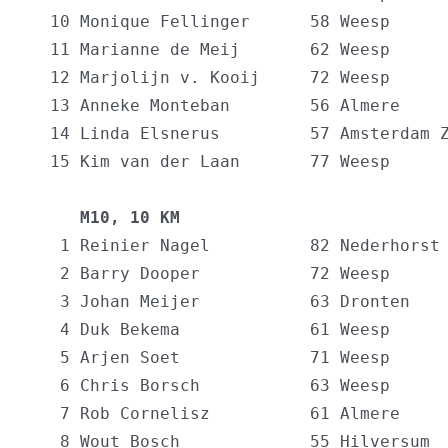
  10 Monique Fellinger      58 Weesp      
  11 Marianne de Meij       62 Weesp      
  12 Marjolijn v. Kooij     72 Weesp      
  13 Anneke Monteban        56 Almere     
  14 Linda Elsnerus         57 Amsterdam Z
  15 Kim van der Laan       77 Weesp      
     M10, 10 KM                          
   1 Reinier Nagel          82 Nederhorst 
   2 Barry Dooper           72 Weesp      
   3 Johan Meijer           63 Dronten    
   4 Duk Bekema             61 Weesp      
   5 Arjen Soet             71 Weesp      
   6 Chris Borsch           63 Weesp      
   7 Rob Cornelisz          61 Almere     
   8 Wout Bosch             55 Hilversum  