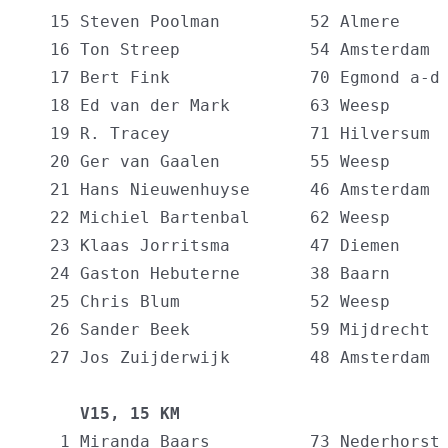
  15 Steven Poolman         52 Almere     
  16 Ton Streep             54 Amsterdam  
  17 Bert Fink              70 Egmond a-d 
  18 Ed van der Mark        63 Weesp      
  19 R. Tracey              71 Hilversum  
  20 Ger van Gaalen         55 Weesp      
  21 Hans Nieuwenhuyse      46 Amsterdam  
  22 Michiel Bartenbal      62 Weesp      
  23 Klaas Jorritsma        47 Diemen     
  24 Gaston Hebuterne       38 Baarn      
  25 Chris Blum             52 Weesp      
  26 Sander Beek            59 Mijdrecht  
  27 Jos Zuijderwijk        48 Amsterdam  
     V15, 15 KM                          
   1 Miranda Baars          73 Nederhorst 