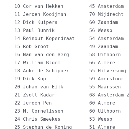
  10 Cor van Hekken         45 Amsterdam  
  11 Jeroen Kooijman        70 Mijdrecht  
  12 Dick Kuipers           60 Zaandam    
  13 Paul Bunnik            56 Weesp      
  14 Reinout Koperdraat     54 Amsterdam  
  15 Rob Groot              49 Zaandam    
  16 Nan van den Berg       58 Uithoorn   
  17 William Bloem          66 Almere     
  18 Auke de Schipper       55 Hilversumj 
  19 Dirk Kop               59 Amersfoort 
  20 Johan van Eijk         55 Maarssen   
  21 Zsolt Kadar            68 Amsterdam Z
  22 Jeroen Pen             60 Almere     
  23 M. Cornelissen         60 Uithoorn   
  24 Chris Smeekes          53 Weesp      
  25 Stephan de Koning      51 Almere     