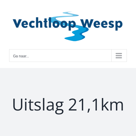
Ga
naar
inhoud
Ga naar...
Uitslag 21,1km