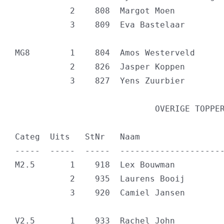
           2    808  Margot Moen          
           3    809  Eva Bastelaar        
MG8        1    804  Amos Westerveld      
           2    826  Jasper Koppen        
           3    827  Yens Zuurbier        
                            OVERIGE TOPPER
Categ  Uits   StNr   Naam                 
-----  -----  -----  ---------------------
M2.5       1    918  Lex Bouwman          
           2    935  Laurens Booij        
           3    920  Camiel Jansen        
V2.5       1    933  Rachel John          