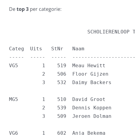
De
top 3
per categorie:
                                          
                          SCHOLIERENLOOP T
Categ  Uits   StNr   Naam                 
-----  -----  -----  ---------------------
VG5        1    519  Meau Hewitt          
           2    506  Floor Gijzen         
           3    532  Daimy Backers        
MG5        1    510  David Groot          
           2    539  Dennis Koppen        
           3    509  Jeroen Dolman        
VG6        1    602  Anja Bekema          