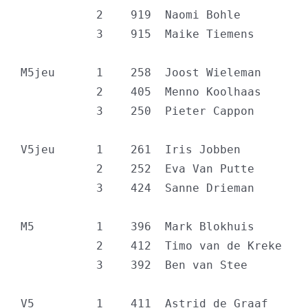
           2    919  Naomi Bohle          
           3    915  Maike Tiemens        
M5jeu      1    258  Joost Wieleman       
           2    405  Menno Koolhaas       
           3    250  Pieter Cappon        
V5jeu      1    261  Iris Jobben          
           2    252  Eva Van Putte        
           3    424  Sanne Drieman        
M5         1    396  Mark Blokhuis        
           2    412  Timo van de Kreke    
           3    392  Ben van Stee         
V5         1    411  Astrid de Graaf      