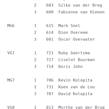
           2    603  Silke van der Breg   
           3    608  Fabienne van Hienen  
MG6        1    615  Mark Snel            
           2    614  Dion Overeem         
           3    601  Oscar Overwater      
VG7        1    721  Ruby Geertsma        
           2    727  Liselot Buurman      
           3    714  Doris John           
MG7        1    706  Kevin Kolopita       
           2    731  Koen van de Loo      
           3    707  David Kolopita       
VG8        1    813  Myrthe van der Brug  