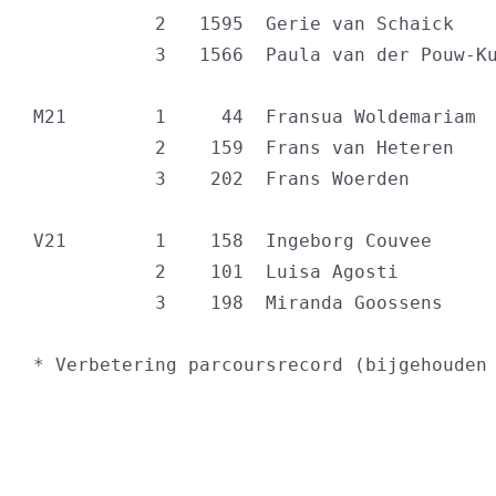
           2   1595  Gerie van Schaick    
           3   1566  Paula van der Pouw-Ku
M21        1     44  Fransua Woldemariam  
           2    159  Frans van Heteren    
           3    202  Frans Woerden        
V21        1    158  Ingeborg Couvee      
           2    101  Luisa Agosti         
           3    198  Miranda Goossens     
* Verbetering parcoursrecord (bijgehouden