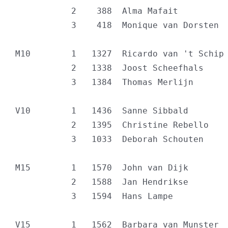
           2    388  Alma Mafait          
           3    418  Monique van Dorsten  
M10        1   1327  Ricardo van 't Schip 
           2   1338  Joost Scheefhals     
           3   1384  Thomas Merlijn       
V10        1   1436  Sanne Sibbald        
           2   1395  Christine Rebello    
           3   1033  Deborah Schouten     
M15        1   1570  John van Dijk        
           2   1588  Jan Hendrikse        
           3   1594  Hans Lampe           
V15        1   1562  Barbara van Munster  