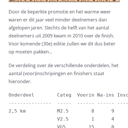
Door de beperkte promotie en het warme weer
waren er dit jaar veel minder deelnemers dan
afgelopen jaren. Slechts de helft van het aantal
deelnemers uit 2009 kwam in 2010 over de finish.
Voor komende (30e) editie zullen we dit dus beter
op moeten pakken…
De verdeling over de verschillende onderdelen, het
aantal (voor)inschrijvingen en finishers staat
hieronder.
Onderdeel        Categ  Voorin Na-ins Insc
---------------  -----  ------ ------ ----
2,5 km           M2.5        8      9     
                 V2.5        1      4     
                 VG5        15      0     