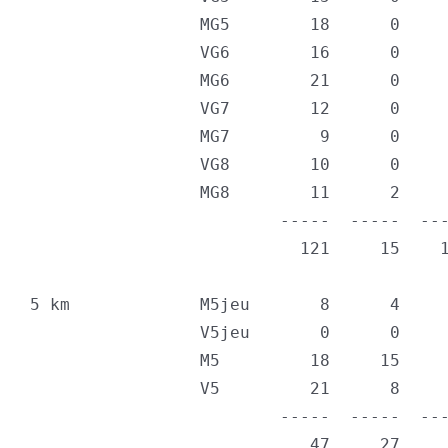
                 MG5        18      0     
                 VG6        16      0     
                 MG6        21      0     
                 VG7        12      0     
                 MG7         9      0     
                 VG8        10      0     
                 MG8        11      2     
                         -----  -----  ---
                           121     15    1
5 km             M5jeu       8      4     
                 V5jeu       0      0     
                 M5         18     15     
                 V5         21      8     
                         -----  -----  ---
                            47     27     