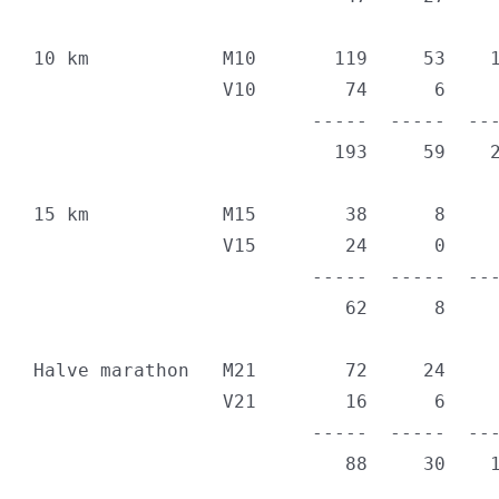
10 km            M10       119     53    1
                 V10        74      6     
                         -----  -----  ---
                           193     59    2
15 km            M15        38      8     
                 V15        24      0     
                         -----  -----  ---
                            62      8     
Halve marathon   M21        72     24     
                 V21        16      6     
                         -----  -----  ---
                            88     30    1