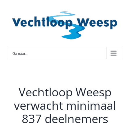
Ga
naar
inhoud
Ga naar...
Vechtloop Weesp
verwacht minimaal
837 deelnemers